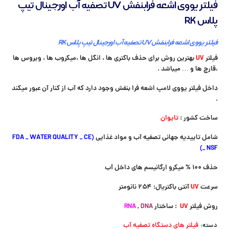
فیلتر یووی اشعه فرابنفش UV تصفیه آب اورجینال تیپ
پلاس RK
فیلتر یووی اشعه فرابنفش UV تصفیه آب اورجینال تیپ پلاس
RK
فیلتر
UV
بهترین روش برای حذف باکتری ها ، انگل ها ،میکروب ها ، ویروس ها
،قارچ ها و … میباشد .
داخل فیلتر یووی لامپ اشعه فرا بنفش وجود دارد که آب از کنار آن عبور میکند
.
ساخت کشور :
تایوان
شامل تاییدیه جهانی تصفیه آب و مواد غذایی
(FDA _ WATER QUALITY _ CE
_ NSF)
حذف ۱۰۰ % میکرو ارگانیسم های داخل آب
سرعت
UV
آنتی باکتریال: ۲۵۴ نانومتر
روش فیلتر
UV
: ساختار
DNA
,
RNA
فیلتر های دستگاه تصفیه آب
دسته: