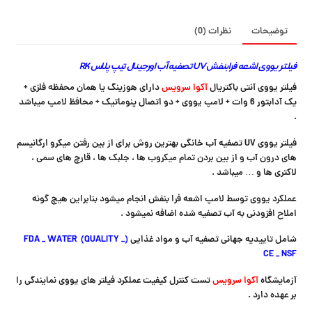
توضیحات
نظرات (0)
فیلتر یووی اشعه فرابنفش UV تصفیه آب اورجینال تیپ پلاس
RK
فیلتر یووی آنتی باکتریال
آکوا سرویس
دارای هوزینگ یا همان محفظه فلزی +
یک آدابتور 6 وات + لامپ یووی + دو اتصال پنوماتیک + محافظ لامپ میباشد
.
فیلتر یووی UV تصفیه آب خانگی بهترین روش برای از بین رفتن میکرو ارگانیسم
های درون آب و از بین بردن تمام میکروب ها ، جلبک ها ، قارچ های سمی ،
لاکتری ها و … میباشد .
عملکرد یووی توسط لامپ اشعه فرا بنفش انجام میشود بنابراین هیچ گونه
املاح افزودنی به آب تصفیه شده اضافه نمیشود .
شامل تاییدیه جهانی تصفیه آب و مواد غذایی
(FDA _ WATER (QUALITY _
CE _ NSF
آزمایشگاه
آکوا سرویس
تست کنترل کیفیت عملکرد فیلتر های یووی نمایندگی را
بر عهده دارد .